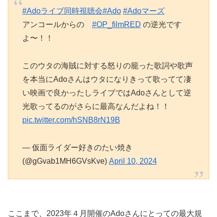
#Adoライブ同時視聴会
#Ado
#Adoマーズ
アンコールからの
#OP_filmRED
の逆光です
よ〜！！
このウタの海賊に対する怒りの籠った歌詞や歌声
を本当にAdoさんはウタになりきって歌ってて凄
い映画で良かったしライブではAdoさんとして逆
光歌ってるのがさらに最高なんだよね！！
pic.twitter.com/hSNB8rN19B
— 仮面ライダー好きのたい焼き
(@gGvab1MH6GVsKve)
April 10, 2024
ここまで、2023年４月開催のAdoさんにとっての最大規