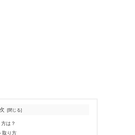
次
り方は？
ト取り方