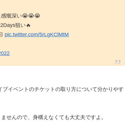
感慨深い😭😭😭
ays狙い🔥
🏻
pic.twitter.com/5rLgKClMtM
2022
lyのライブイベントのチケットの取り方について分かりやす
りませんので、身構えなくても大丈夫ですよ。