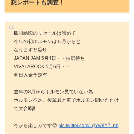
想レポートも調査！
四国絵図のリセールは諦めて
今年の初ホルモンは５月からと
なります🤘😭🤘
JAPAN JAM 5月4日・・抽選待ち
VIVALAROCK 5月6日・・
明日入金予定💸
去年の8月からホルモン見ていない為
ホルモン不足、後輩君と車でホルモン聞いただけ
で大合唱‼️
今から楽しみです😊
pic.twitter.com/LgYw8Y7Lnh