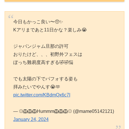
今日もかっこ良い〜🥺✨
Kアリまであと11日かな？楽しみ😭
ジャパンジャム旦那の許可
おりたけど、、、初野外フェスは
ぼっち難易度高すぎる🤣🤣悩
でも太陽の下でパフォする姿も
拝みたいでやんす😭🫶
pic.twitter.com/KBdmQx6c7I
— ⚾️🦁🦁🦁Hummm🦁🦁🦁⚾️ (@mame05142121)
January 24, 2024