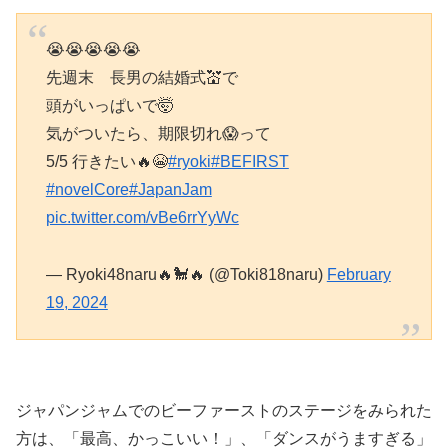
😭😭😭😭😭
先週末 長男の結婚式💒で
頭がいっぱいで🤯
気がついたら、期限切れ😱って
5/5 行きたい🔥😭
#ryoki
#BEFIRST
#novelCore
#JapanJam
pic.twitter.com/vBe6rrYyWc
— Ryoki48naru🔥🐩🔥 (@Toki818naru)
February
19, 2024
ジャパンジャムでのビーファーストのステージをみられた
方は、「最高、かっこいい！」、「ダンスがうますぎる」