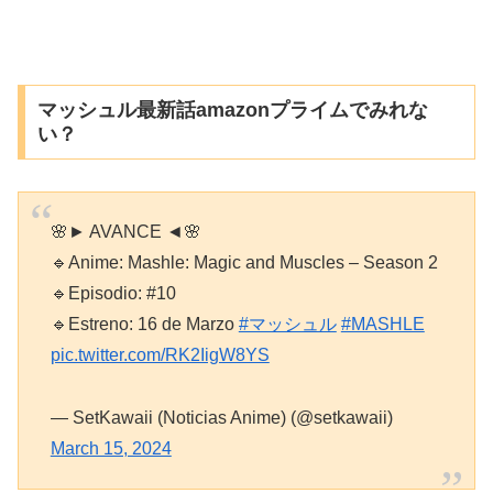
マッシュル最新話amazonプライムでみれな
い？
🌸► AVANCE ◄🌸
🔹Anime: Mashle: Magic and Muscles – Season 2
🔹Episodio: #10
🔹Estreno: 16 de Marzo
#マッシュル
#MASHLE
pic.twitter.com/RK2IigW8YS
— SetKawaii (Noticias Anime) (@setkawaii)
March 15, 2024