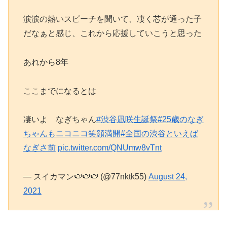
涙涙の熱いスピーチを聞いて、凄く芯が通った子
だなぁと感じ、これから応援していこうと思った
あれから8年
ここまでになるとは
凄いよ なぎちゃん
#渋谷凪咲生誕祭
#25歳のなぎ
ちゃんもニコニコ笑顔満開
#全国の渋谷といえば
なぎさ前
pic.twitter.com/QNUmw8vTnt
— スイカマン🍉🍉🍉 (@77nktk55)
August 24,
2021