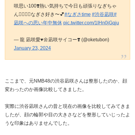
咲思い100❣️熱い気持ちで今日も頑張りなぎちゃ
ん❤️‍🔥💪🔥なぎさ好き〜💕
#なぎさtime
#渋谷凪咲
#
凪咲への思い年中無休
pic.twitter.com/1IHn0jGqju
— 龍 凪咲愛♥️🌼凪咲サイコー❣️ (@oketubon)
January 23, 2024
ここまで、元NMB48の渋谷凪咲さんは整形したのか、顔
変わったのか画像比較してきました。
実際に渋谷凪咲さんの昔と現在の画像を比較してみてきま
したが、顔の輪郭や目の大きさなどを整形していじったよ
うな印象はありませんでした。