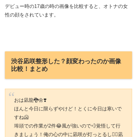
デビュー時の17歳の時の画像を比較すると、オトナの女
性の顔をされています。
渋谷凪咲整形した？顔変わったのか画像
比較！まとめ
おは凪龍🐉🌼❣️
ほんと今日に限らずやけど！とくに今日は寒いで
すね🥶
埠頭での作業が2件😂風が強いので💨覚悟して行
きましょう！俺の心の中に凪咲が灯っとるし❤️‍🔥凪