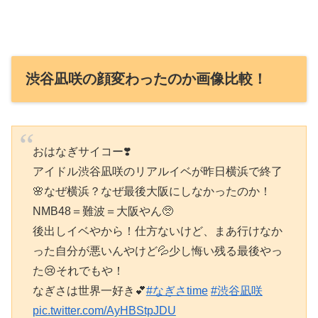
渋谷凪咲の顔変わったのか画像比較！
おはなぎサイコー❣️
アイドル渋谷凪咲のリアルイベが昨日横浜で終了
🌸なぜ横浜？なぜ最後大阪にしなかったのか！
NMB48＝難波＝大阪やん🥺
後出しイベやから！仕方ないけど、まあ行けなか
った自分が悪いんやけど💦少し悔い残る最後やっ
た😢それでもや！
なぎさは世界一好き💕
#なぎさtime
#渋谷凪咲
pic.twitter.com/AyHBStpJDU