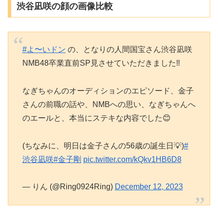
渋谷凪咲の顔の画像比較
#よ〜いドン
の、となりの人間国宝さん渋谷凪咲
NMB48卒業直前SP見させていただきました‼️
なぎちゃんのオーディションのエピソード、金子
さんの前職の話や、NMBへの思い、なぎちゃんへ
のエールと、本当にステキな内容でした😊
(ちなみに、明日は金子さんの56歳の誕生日💡)
#
渋谷凪咲
#金子剛
pic.twitter.com/kQkv1HB6D8
— りん (@Ring0924Ring)
December 12, 2023