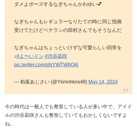
ダメよポーズするなぎちゃんかわゆい💕
なぎちゃんもレギュラーなりたての時に同じ指摘
受けてたけどベテランの田村さんでもそうなんだ
なぎちゃんはちょっといけずな可愛らしい回答を
♪
#よ〜いドン
#渋谷凪咲
pic.twitter.com/qNYWTW6Oj6
— 柏葉あじさい (@Ykmnhkns48)
May 14, 2024
今の時代は一般人でも整形している人が多い中で、アイド
ルの渋谷凪咲さんも整形していてもおかしくないですよ
ね。