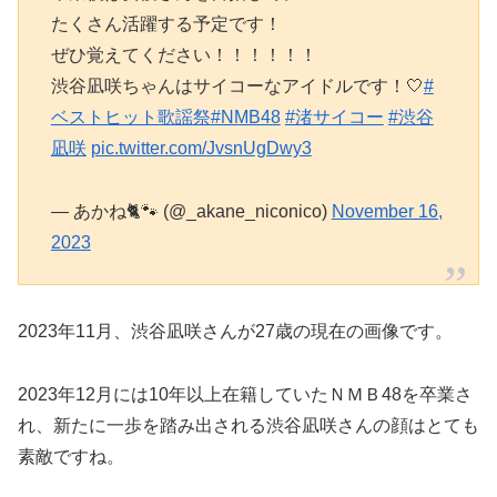
たくさん活躍する予定です！
ぜひ覚えてください！！！！！！
渋谷凪咲ちゃんはサイコーなアイドルです！🤍
#
ベストヒット歌謡祭
#NMB48
#渚サイコー
#渋谷
凪咲
pic.twitter.com/JvsnUgDwy3
— あかね🐈🐾 (@_akane_niconico)
November 16,
2023
2023年11月、渋谷凪咲さんが27歳の現在の画像です。
2023年12月には10年以上在籍していたＮＭＢ48を卒業さ
れ、新たに一歩を踏み出される渋谷凪咲さんの顔はとても
素敵ですね。